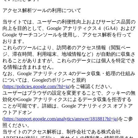
アクセス解析ツールの利用について
当サイトでは、ユーザーの利便性向上およびサービス品質の
向上を目的として、Google アナリティクス 4（GA4）および
Google サーチコンソールを使用し、アクセス解析を行って
おります。
これらのツールにより、訪問者のアクセス情報（閲覧ペー
ジ、滞在時間、利用端末、地域情報など）が自動的に収集さ
れることがありますが、これらのデータには個人を特定でき
る情報は含まれません。
なお、Google アナリティクス 4のデータ収集・処理の仕組み
については、Googleのポリシーと規約
(
https://policies.google.com/?hl=ja
)をご確認ください。
ユーザーはブラウザの設定を変更することで、クッキーの無
効化やGoogle アナリティクスによるデータ収集を拒否する
ことが可能です。詳細は、Google アナリティクス オプトア
ウトアドオン
(
https://support.google.com/analytics/answer/181881?hl=ja
)をご参
照ください。
当サイトのアクセス解析は、制作会社である株式会社